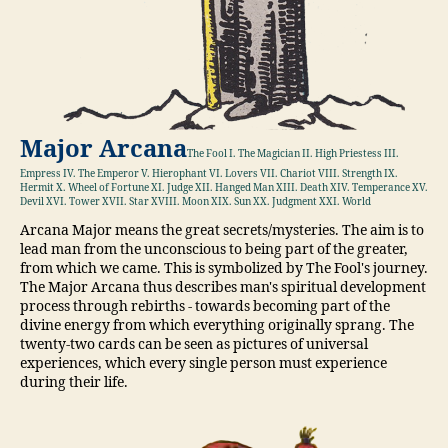
Major Arcana
The Fool I. The Magician II. High Priestess III.
Empress IV. The Emperor V. Hierophant VI. Lovers VII. Chariot VIII. Strength IX.
Hermit X. Wheel of Fortune XI. Judge XII. Hanged Man XIII. Death XIV. Temperance XV.
Devil XVI. Tower XVII. Star XVIII. Moon XIX. Sun XX. Judgment XXI. World
Arcana Major means the great secrets/mysteries. The aim is to
lead man from the unconscious to being part of the greater,
from which we came. This is symbolized by The Fool's journey.
The Major Arcana thus describes man's spiritual development
process through rebirths - towards becoming part of the
divine energy from which everything originally sprang. The
twenty-two cards can be seen as pictures of universal
experiences, which every single person must experience
during their life.