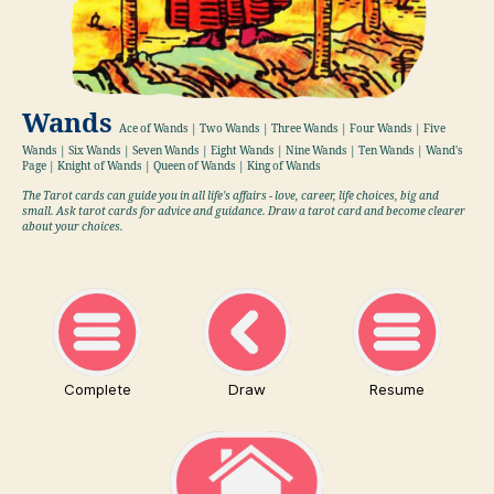
Wands
Ace of Wands | Two Wands | Three Wands | Four Wands | Five
Wands | Six Wands | Seven Wands | Eight Wands | Nine Wands | Ten Wands | Wand's
Page | Knight of Wands | Queen of Wands | King of Wands
The Tarot cards can guide you in all life's affairs - love, career, life choices, big and
small. Ask tarot cards for advice and guidance. Draw a tarot card and become clearer
about your choices.
Complete
Draw
Resume