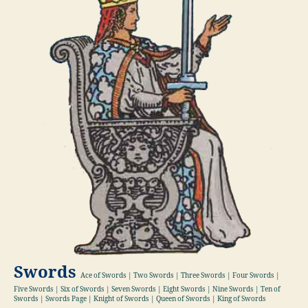
Swords
Ace of Swords | Two Swords | Three Swords | Four Swords |
Five Swords | Six of Swords | Seven Swords | Eight Swords | Nine Swords | Ten of
Swords | Swords Page | Knight of Swords | Queen of Swords | King of Swords