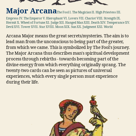
Major Arcana
The Fool I. The Magician II. High Priestess III.
Empress IV. The Emperor V. Hierophant VI. Lovers VII. Chariot VIII. Strength IX.
Hermit X. Wheel of Fortune XI. Judge XII. Hanged Man XIII. Death XIV. Temperance XV.
Devil XVI. Tower XVII. Star XVIII. Moon XIX. Sun XX. Judgment XXI. World
Arcana Major means the great secrets/mysteries. The aim is to
lead man from the unconscious to being part of the greater,
from which we came. This is symbolized by The Fool's journey.
The Major Arcana thus describes man's spiritual development
process through rebirths - towards becoming part of the
divine energy from which everything originally sprang. The
twenty-two cards can be seen as pictures of universal
experiences, which every single person must experience
during their life.