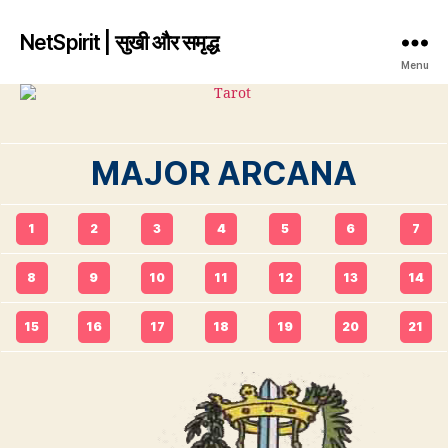
NetSpirit | सुखी और समृद्ध
Menu
MAJOR ARCANA
1
2
3
4
5
6
7
8
9
10
11
12
13
14
15
16
17
18
19
20
21