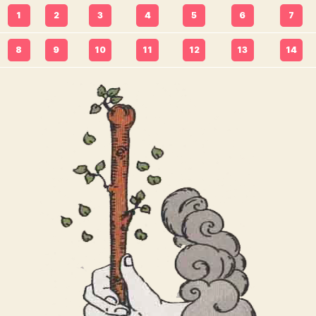
1
2
3
4
5
6
7
8
9
10
11
12
13
14