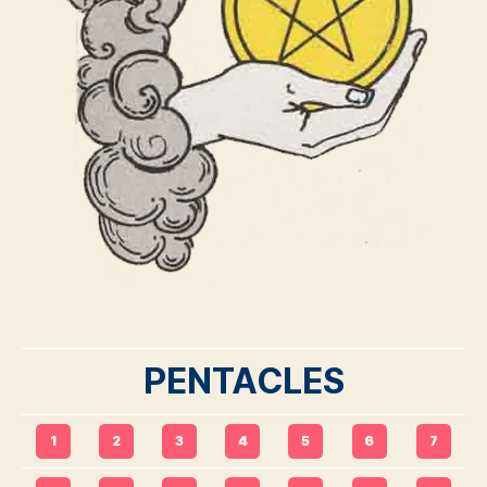
PENTACLES
1
2
3
4
5
6
7