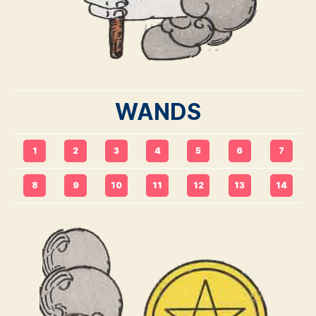
WANDS
1
2
3
4
5
6
7
8
9
10
11
12
13
14